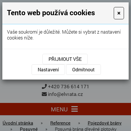
GARÁŽOVÁ VRATA
Tento web používá cookies
×
Karel Procházka
Vaše soukromí je důležité. Můžete si vybrat z nastavení
cookies níže.
28 let
zkušeností
Garážová vrata, brány, ploty ...
PŘIJMOUT VŠE
Kontaktujte nás
KONTAKTUJTE NÁS
Nastavení
Odmítnout
+420 736 614 171
info@elvrata.cz
MENU
Úvodní stránka
»
Reference
»
Pojezdové brány
»
Posuvné
»
Posuvná brána dřevěné plotovky