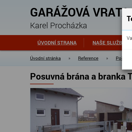
GARÁŽOVÁ VRATA
T
Karel Procházka
Va
ÚVODNÍ STRANA
NAŠE SLUŽBY
Úvodní stránka
»
Reference
»
Pojezdo
Posuvná brána a branka T