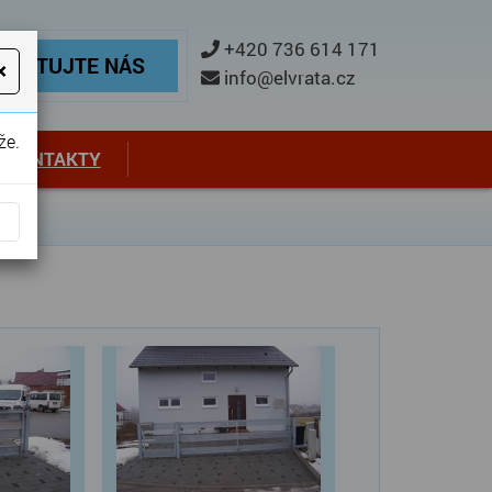
ontaktujte nás
+420 736 614 171
TAKTUJTE NÁS
×
info@elvrata.cz
že.
KONTAKTY