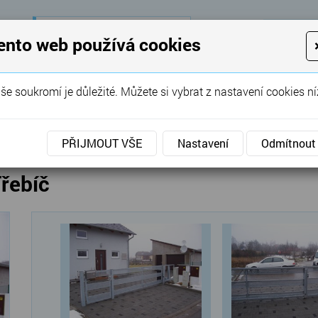
28 let
zkušeností
K
ento web používá cookies
KON
Garážová vrata, brány, ploty ...
še soukromí je důležité. Můžete si vybrat z nastavení cookies ní
SERVIS
REFERENCE
POPTÁVKA
vé brány
»
Posuvné
»
Posuvná brána a branka Třebíč
PŘIJMOUT VŠE
Nastavení
Odmítnout
řebíč