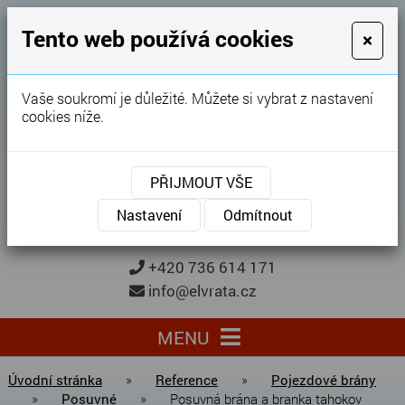
GARÁŽOVÁ VRATA
Tento web používá cookies
×
Karel Procházka
Vaše soukromí je důležité. Můžete si vybrat z nastavení
cookies níže.
28 let
zkušeností
Garážová vrata, brány, ploty ...
PŘIJMOUT VŠE
Kontaktujte nás
KONTAKTUJTE NÁS
Nastavení
Odmítnout
+420 736 614 171
info@elvrata.cz
MENU
Úvodní stránka
»
Reference
»
Pojezdové brány
»
Posuvné
»
Posuvná brána a branka tahokov