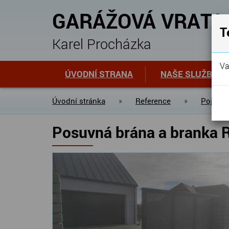
GARÁŽOVÁ VRATA
T
Karel Procházka
Va
ÚVODNÍ STRANA
NAŠE SLUŽBY
Úvodní stránka
»
Reference
»
Pojezdo
Posuvná brána a branka 