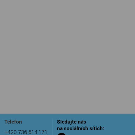
Telefon
Sledujte nás
na sociálních sítích:
+420 736 614 171