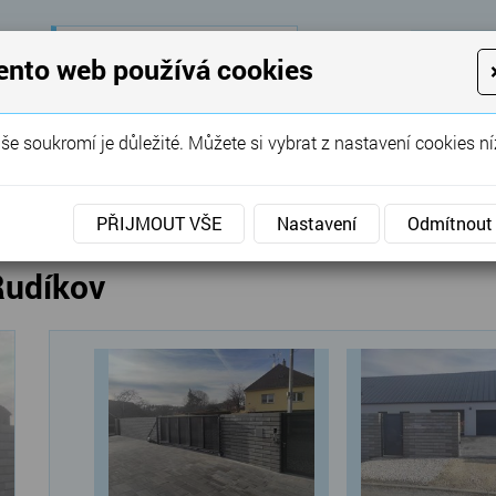
28 let
zkušeností
K
ento web používá cookies
KON
Garážová vrata, brány, ploty ...
še soukromí je důležité. Můžete si vybrat z nastavení cookies ní
SERVIS
REFERENCE
POPTÁVKA
vé brány
»
Posuvné
»
Posuvná brána a branka Rudíko
PŘIJMOUT VŠE
Nastavení
Odmítnout
Rudíkov