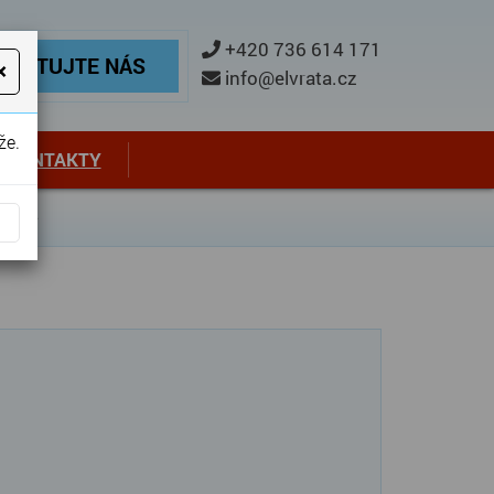
ontaktujte nás
+420 736 614 171
TAKTUJTE NÁS
×
info@elvrata.cz
že.
KONTAKTY
sonice