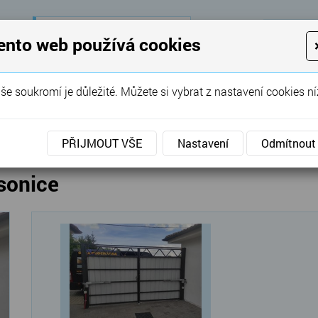
28 let
zkušeností
K
ento web používá cookies
KON
Garážová vrata, brány, ploty ...
še soukromí je důležité. Můžete si vybrat z nastavení cookies ní
SERVIS
REFERENCE
POPTÁVKA
cké pohony bran
»
Křídlové
»
Pohony křídlové brány Le
PŘIJMOUT VŠE
Nastavení
Odmítnout
sonice