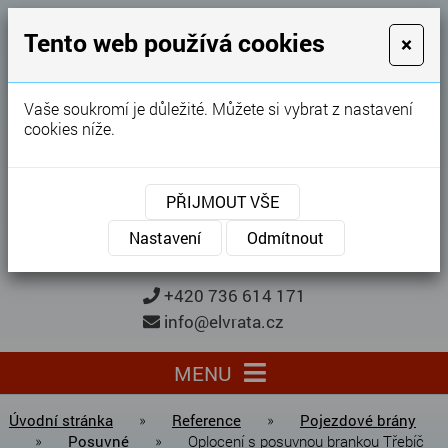
GARÁŽOVÁ VRATA
Tento web používá cookies
×
Karel Procházka
Vaše soukromí je důležité. Můžete si vybrat z nastavení
cookies níže.
28 let
zkušeností
Garážová vrata, brány, ploty ...
PŘIJMOUT VŠE
Kontaktujte nás
KONTAKTUJTE NÁS
Nastavení
Odmítnout
+420 736 614 171
info@elvrata.cz
MENU
Úvodní stránka
»
Reference
»
Pojezdové brány
»
Posuvné
»
Oplocení s posuvnou brankou Třebíč