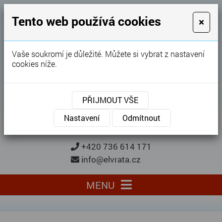
GARÁŽOVÁ VRATA
Tento web používá cookies
×
Karel Procházka
Vaše soukromí je důležité. Můžete si vybrat z nastavení
cookies níže.
28 let
zkušeností
Garážová vrata, brány, ploty ...
PŘIJMOUT VŠE
Kontaktujte nás
KONTAKTUJTE NÁS
Nastavení
Odmítnout
+420 736 614 171
info@elvrata.cz
MENU