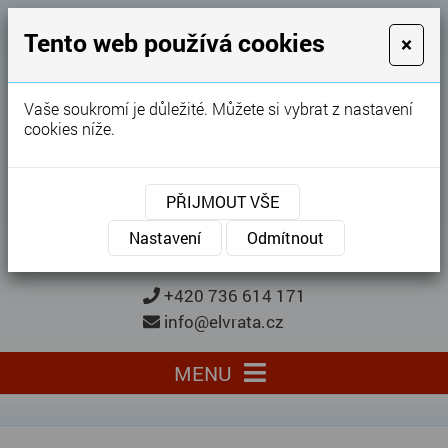
GARÁŽOVÁ VRATA
Tento web používá cookies
×
Karel Procházka
Vaše soukromí je důležité. Můžete si vybrat z nastavení
cookies níže.
28 let
zkušeností
Garážová vrata, brány, ploty ...
PŘIJMOUT VŠE
Kontaktujte nás
KONTAKTUJTE NÁS
Nastavení
Odmítnout
+420 736 614 171
info@elvrata.cz
MENU