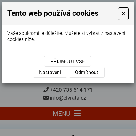
GARÁŽOVÁ VRATA
Tento web používá cookies
×
Karel Procházka
Vaše soukromí je důležité. Můžete si vybrat z nastavení
cookies níže.
28 let
zkušeností
Garážová vrata, brány, ploty ...
PŘIJMOUT VŠE
Kontaktujte nás
KONTAKTUJTE NÁS
Nastavení
Odmítnout
+420 736 614 171
info@elvrata.cz
MENU