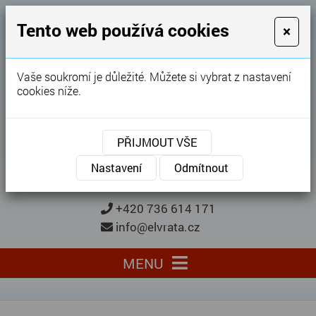
GARÁŽOVÁ VRATA
Tento web používá cookies
×
Karel Procházka
Vaše soukromí je důležité. Můžete si vybrat z nastavení
cookies níže.
28 let
zkušeností
Garážová vrata, brány, ploty ...
PŘIJMOUT VŠE
Kontaktujte nás
KONTAKTUJTE NÁS
Nastavení
Odmítnout
+420 736 614 171
info@elvrata.cz
MENU