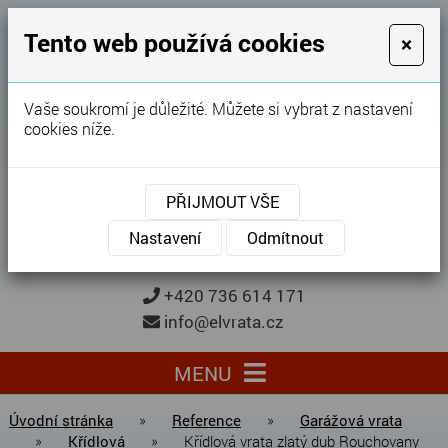
GARÁŽOVÁ VRATA
Tento web používá cookies
×
Karel Procházka
Vaše soukromí je důležité. Můžete si vybrat z nastavení
cookies níže.
28 let
zkušeností
Garážová vrata, brány, ploty ...
PŘIJMOUT VŠE
Kontaktujte nás
KONTAKTUJTE NÁS
Nastavení
Odmítnout
+420 736 614 171
info@elvrata.cz
MENU
Úvodní stránka
»
Reference
»
Garážová vrata
»
Křídlová
»
Křídlová vrata zlatý dub Rouchovany