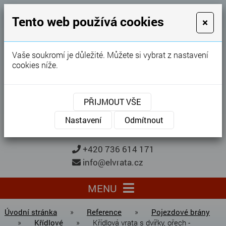
GARÁŽOVÁ VRATA
Tento web používá cookies
×
Karel Procházka
Vaše soukromí je důležité. Můžete si vybrat z nastavení
cookies níže.
28 let
zkušeností
Garážová vrata, brány, ploty ...
PŘIJMOUT VŠE
Kontaktujte nás
KONTAKTUJTE NÁS
Nastavení
Odmítnout
+420 736 614 171
info@elvrata.cz
MENU
Úvodní stránka
»
Reference
»
Pojezdové brány
»
Křídlové
»
Křídlová vrata s dvířky, ořech -