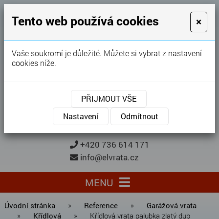
GARÁŽOVÁ VRATA
Tento web používá cookies
×
Karel Procházka
Vaše soukromí je důležité. Můžete si vybrat z nastavení
cookies níže.
28 let
zkušeností
Garážová vrata, brány, ploty ...
PŘIJMOUT VŠE
Kontaktujte nás
KONTAKTUJTE NÁS
Nastavení
Odmítnout
+420 736 614 171
info@elvrata.cz
MENU
Úvodní stránka
»
Reference
»
Garážová vrata
»
Křídlová
»
Křídlová vrata palubka zlatý dub