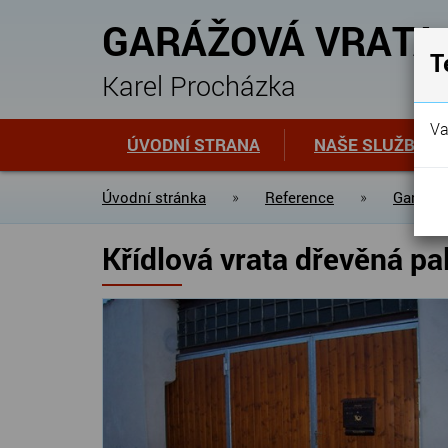
GARÁŽOVÁ VRATA
T
Karel Procházka
Va
ÚVODNÍ STRANA
NAŠE SLUŽBY
Úvodní stránka
»
Reference
»
Garážov
Křídlová vrata dřevěná pa