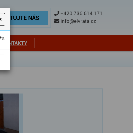
ontaktujte nás
+420 736 614 171
TAKTUJTE NÁS
×
info@elvrata.cz
že.
KONTAKTY