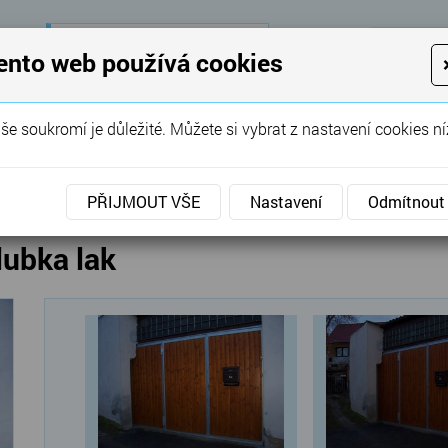
28 let
zkušeností
K
ento web používá cookies
KON
Garážová vrata, brány, ploty ...
še soukromí je důležité. Můžete si vybrat z nastavení cookies ní
SERVIS
REFERENCE
POPTÁVKA
á vrata
»
Křídlová
»
Křídlová vrata dřevěná palubka lak
PŘIJMOUT VŠE
Nastavení
Odmítnout
lubka lak