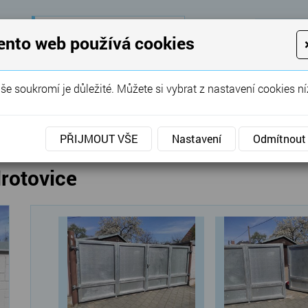
28 let
zkušeností
K
ento web používá cookies
KON
Garážová vrata, brány, ploty ...
še soukromí je důležité. Můžete si vybrat z nastavení cookies ní
SERVIS
REFERENCE
POPTÁVKA
vé brány
»
Křídlové
»
Křídlová čtyřdílná brána Hrotovi
PŘIJMOUT VŠE
Nastavení
Odmítnout
Hrotovice