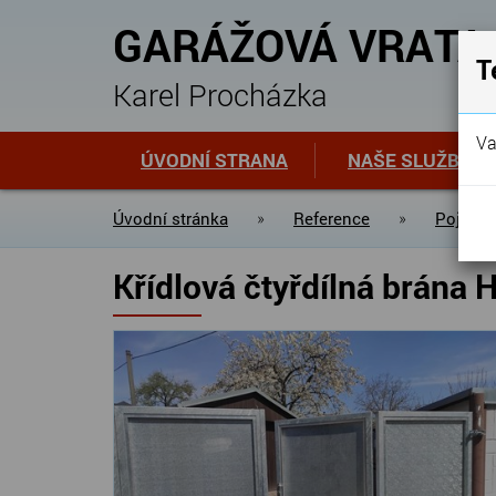
GARÁŽOVÁ VRATA
T
Karel Procházka
Va
ÚVODNÍ STRANA
NAŠE SLUŽBY
Úvodní stránka
»
Reference
»
Pojezdo
Křídlová čtyřdílná brána 