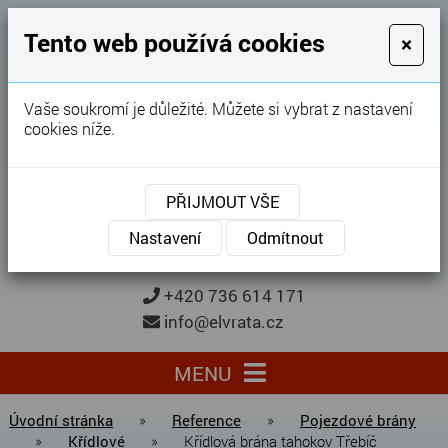
GARÁŽOVÁ VRATA
Tento web používá cookies
×
Karel Procházka
Vaše soukromí je důležité. Můžete si vybrat z nastavení
cookies níže.
28 let
zkušeností
Garážová vrata, brány, ploty ...
PŘIJMOUT VŠE
Kontaktujte nás
KONTAKTUJTE NÁS
Nastavení
Odmítnout
+420 736 614 171
info@elvrata.cz
MENU
Úvodní stránka
»
Reference
»
Pojezdové brány
»
Křídlové
»
Křídlová brána tahokov Třebíč