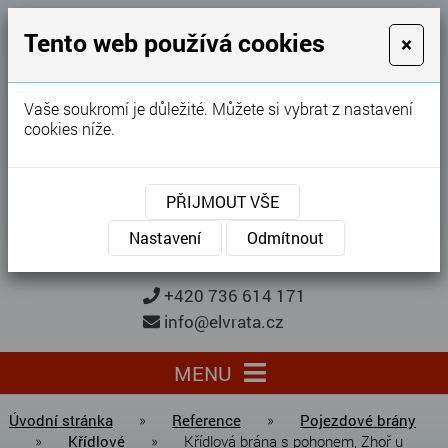
GARÁŽOVÁ VRATA
Tento web používá cookies
×
Karel Procházka
Vaše soukromí je důležité. Můžete si vybrat z nastavení
cookies níže.
28 let
zkušeností
Garážová vrata, brány, ploty ...
PŘIJMOUT VŠE
Kontaktujte nás
KONTAKTUJTE NÁS
Nastavení
Odmítnout
+420 736 614 171
info@elvrata.cz
MENU
Úvodní stránka
»
Reference
»
Pojezdové brány
»
Křídlové
»
Křídlová brána s pohonem, Zhoř u