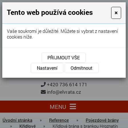
GARÁŽOVÁ VRATA
Tento web používá cookies
×
Karel Procházka
Vaše soukromí je důležité. Můžete si vybrat z nastavení
cookies níže.
28 let
zkušeností
Garážová vrata, brány, ploty ...
PŘIJMOUT VŠE
Kontaktujte nás
KONTAKTUJTE NÁS
Nastavení
Odmítnout
+420 736 614 171
info@elvrata.cz
MENU
Úvodní stránka
»
Reference
»
Pojezdové brány
»
Křídlové
»
Křídlová brána s brankou Hroznatín