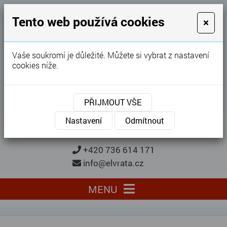
GARÁŽOVÁ VRATA
Tento web používá cookies
×
Karel Procházka
Vaše soukromí je důležité. Můžete si vybrat z nastavení
cookies níže.
28 let
zkušeností
Garážová vrata, brány, ploty ...
PŘIJMOUT VŠE
Kontaktujte nás
KONTAKTUJTE NÁS
Nastavení
Odmítnout
+420 736 614 171
info@elvrata.cz
MENU