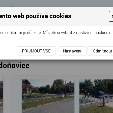
28 let
zkušeností
K
ento web používá cookies
KON
Garážová vrata, brány, ploty ...
še soukromí je důležité. Můžete si vybrat z nastavení cookies ní
SERVIS
REFERENCE
POPTÁVKA
vé brány
»
Křídlové
»
Kovaná brána a plot Hvězdoňovi
PŘIJMOUT VŠE
Nastavení
Odmítnout
zdoňovice