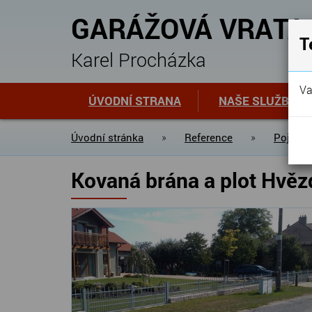
GARÁŽOVÁ VRATA
T
Karel Procházka
Va
ÚVODNÍ STRANA
NAŠE SLUŽBY
Úvodní stránka
»
Reference
»
Pojezdo
Kovaná brána a plot Hvě