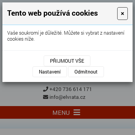
GARÁŽOVÁ VRATA
Tento web používá cookies
×
Karel Procházka
Vaše soukromí je důležité. Můžete si vybrat z nastavení
cookies níže.
28 let
zkušeností
Garážová vrata, brány, ploty ...
PŘIJMOUT VŠE
Kontaktujte nás
KONTAKTUJTE NÁS
Nastavení
Odmítnout
+420 736 614 171
info@elvrata.cz
MENU