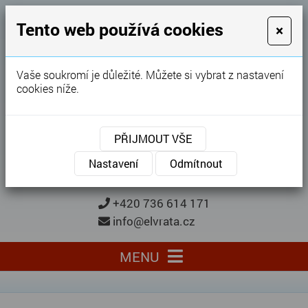
GARÁŽOVÁ VRATA
Tento web používá cookies
×
Karel Procházka
Vaše soukromí je důležité. Můžete si vybrat z nastavení
cookies níže.
28 let
zkušeností
Garážová vrata, brány, ploty ...
PŘIJMOUT VŠE
Kontaktujte nás
KONTAKTUJTE NÁS
Nastavení
Odmítnout
+420 736 614 171
info@elvrata.cz
MENU