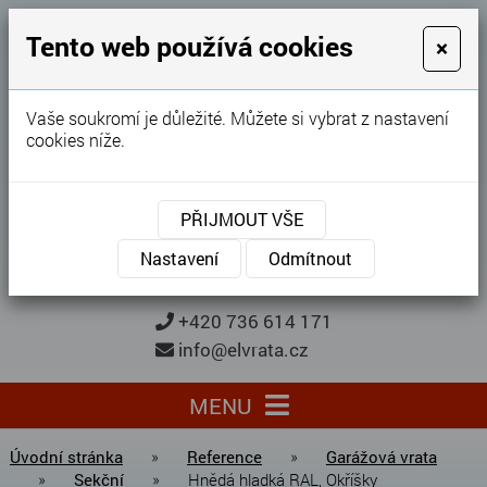
GARÁŽOVÁ VRATA
Tento web používá cookies
×
Karel Procházka
Vaše soukromí je důležité. Můžete si vybrat z nastavení
cookies níže.
28 let
zkušeností
Garážová vrata, brány, ploty ...
PŘIJMOUT VŠE
Kontaktujte nás
KONTAKTUJTE NÁS
Nastavení
Odmítnout
+420 736 614 171
info@elvrata.cz
MENU
Úvodní stránka
»
Reference
»
Garážová vrata
»
Sekční
»
Hnědá hladká RAL, Okříšky