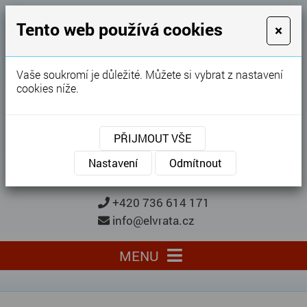
GARÁŽOVÁ VRATA
Tento web používá cookies
×
Karel Procházka
Vaše soukromí je důležité. Můžete si vybrat z nastavení
cookies níže.
28 let
zkušeností
Garážová vrata, brány, ploty ...
PŘIJMOUT VŠE
Kontaktujte nás
KONTAKTUJTE NÁS
Nastavení
Odmítnout
+420 736 614 171
info@elvrata.cz
MENU