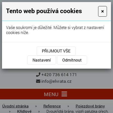
GARÁŽOVÁ VRATA
Tento web používá cookies
×
Karel Procházka
Vaše soukromí je důležité. Můžete si vybrat z nastavení
cookies níže.
28 let
zkušeností
Garážová vrata, brány, ploty ...
PŘIJMOUT VŠE
Kontaktujte nás
KONTAKTUJTE NÁS
Nastavení
Odmítnout
+420 736 614 171
info@elvrata.cz
MENU
Úvodní stránka
»
Reference
»
Pojezdové brány
»
Křídlové
»
Dvoukřídlá brána, výplň palubka ořech,