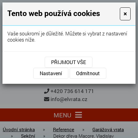
GARÁŽOVÁ VRATA
Tento web používá cookies
×
Karel Procházka
Vaše soukromí je důležité. Můžete si vybrat z nastavení
cookies níže.
28 let
zkušeností
Garážová vrata, brány, ploty ...
PŘIJMOUT VŠE
Kontaktujte nás
KONTAKTUJTE NÁS
Nastavení
Odmítnout
+420 736 614 171
info@elvrata.cz
MENU
Úvodní stránka
»
Reference
»
Garážová vrata
»
Sekční
»
Dekor dřeva Macore, Vladislav