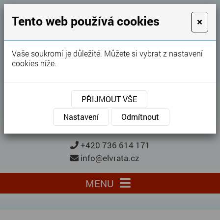
GARÁŽOVÁ VRATA
Tento web používá cookies
×
Karel Procházka
Vaše soukromí je důležité. Můžete si vybrat z nastavení
cookies níže.
28 let
zkušeností
Garážová vrata, brány, ploty ...
PŘIJMOUT VŠE
Kontaktujte nás
KONTAKTUJTE NÁS
Nastavení
Odmítnout
+420 736 614 171
info@elvrata.cz
MENU