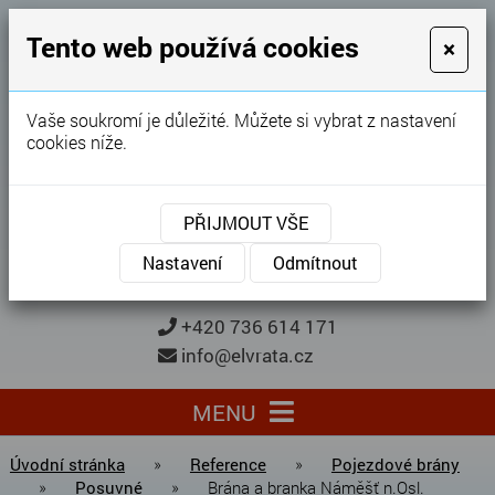
GARÁŽOVÁ VRATA
Tento web používá cookies
×
Karel Procházka
Vaše soukromí je důležité. Můžete si vybrat z nastavení
cookies níže.
28 let
zkušeností
Garážová vrata, brány, ploty ...
PŘIJMOUT VŠE
Kontaktujte nás
KONTAKTUJTE NÁS
Nastavení
Odmítnout
+420 736 614 171
info@elvrata.cz
MENU
Úvodní stránka
»
Reference
»
Pojezdové brány
»
Posuvné
»
Brána a branka Náměšť n.Osl.