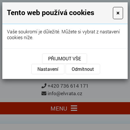
GARÁŽOVÁ VRATA
Tento web používá cookies
×
Karel Procházka
Vaše soukromí je důležité. Můžete si vybrat z nastavení
cookies níže.
28 let
zkušeností
Garážová vrata, brány, ploty ...
PŘIJMOUT VŠE
Kontaktujte nás
KONTAKTUJTE NÁS
Nastavení
Odmítnout
+420 736 614 171
info@elvrata.cz
MENU