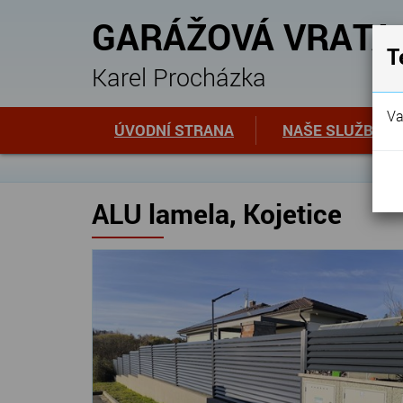
GARÁŽOVÁ VRATA
T
Karel Procházka
Va
ÚVODNÍ STRANA
NAŠE SLUŽBY
ALU lamela, Kojetice