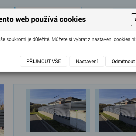
28 let
zkušeností
K
ento web používá cookies
KON
Garážová vrata, brány, ploty ...
še soukromí je důležité. Můžete si vybrat z nastavení cookies ní
SERVIS
REFERENCE
POPTÁVKA
PŘIJMOUT VŠE
Nastavení
Odmítnout