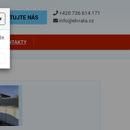
ontaktujte nás
+420 736 614 171
TAKTUJTE NÁS
×
info@elvrata.cz
že.
KONTAKTY