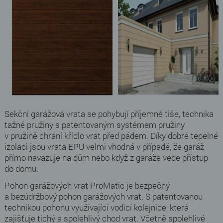
Sekční garážová vrata se pohybují příjemně tiše, technika
tažné pružiny s patentovaným systémem pružiny
v pružině chrání křídlo vrat před pádem. Díky dobré tepelné
izolaci jsou vrata EPU velmi vhodná v případě, že garáž
přímo navazuje na dům nebo když z garáže vede přístup
do domu.
Pohon garážových vrat ProMatic je bezpečný
a bezúdržbový pohon garážových vrat. S patentovanou
technikou pohonu využívající vodicí kolejnice, která
zajišťuje tichý a spolehlivý chod vrat. Včetně spolehlivé