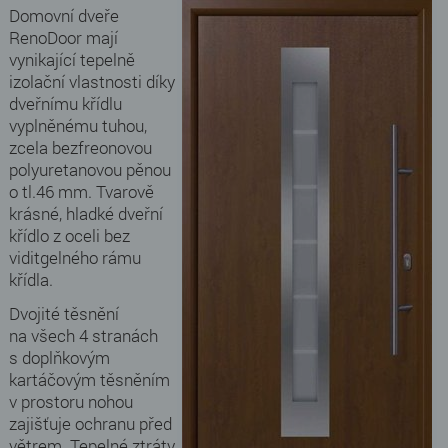
Domovní dveře
RenoDoor mají
vynikající tepelně
izolační vlastnosti díky
dveřnímu křídlu
vyplněnému tuhou,
zcela bezfreonovou
polyuretanovou pěnou
o tl.46 mm. Tvarově
krásné, hladké dveřní
křídlo z oceli bez
viditgelného rámu
křídla.
Dvojité těsnění
na všech 4 stranách
s doplňkovým
kartáčovým těsněním
v prostoru nohou
zajišťuje ochranu před
větrem. Tepelné ztráty