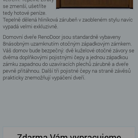
se zmenší, ušetříte
tedy hotové peníze.
Tepelně dělená hliníková zárubeň v zaobleném stylu navíc
vypadá velmi exkluzivně.
Domovní dveře RenoDoor jsou standardně vybaveny
8násobným uzamknutím otočným západkovým zámkem.
Váš domov bude bezpečný: dvě kuželové otočné závory se
dvěma doplňkovými pojistnými čepy a jednou západkou
zámku zapadnou do uzavíracích plechů zárubně a dveře
pevně přitáhnou. Další tři pojistné čepy na straně závěsů
prakticky znemožňují vypáčení dveří.
Zdarma Vám vypracujeme