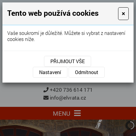
GARÁŽOVÁ VRATA
Tento web používá cookies
×
Karel Procházka
Vaše soukromí je důležité. Můžete si vybrat z nastavení
cookies níže.
28 let
zkušeností
Garážová vrata, brány, ploty ...
PŘIJMOUT VŠE
Kontaktujte nás
KONTAKTUJTE NÁS
Nastavení
Odmítnout
+420 736 614 171
info@elvrata.cz
MENU