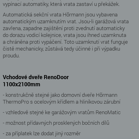
vypínací automatiky, která vrata zastaví u překážek.
Automatická sekční vrata Hörmann jsou vybavena
automatickým uzamknutím vrat. Jsou-li garážová vrata
zavřena, zapadne zajištění proti zvednutí automaticky
do dorazu vodicí kolejnice, vrata jsou ihned uzamknuta
a chráněna proti vypáčení. Toto uzamknutí vrat funguje
čistě mechanicky, zůstává tedy účinné i při výpadku
proudu.
Vchodové dveře RenoDoor
1100x2100mm
- konstrukčně stejné jako domovní dveře Hörmann
ThermoPro s ocelovým křídlem a hliníkovou zárubní
- vzhledově stejné ke garážovým vratům RenoMatic
- možnost přídavných prosklených bočních dílů
- za příplatek lze dodat jiný rozměr