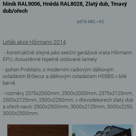
hliník RAL9006, Hnědá RAL8028, Zlatý dub, Tmavý
dub/ořech
od
19
.490,-- Kč
Leták akce Hörmann 2014
- konstrukčně stejná jako sekční garážová vrata Hörmann
EPU, dvoustěnné tepelně izolované lamely
- pohon ProMatic s moderním rádiovým dálkovým
ovládáním BiSecur a dálkovým ovladačem HS5BS v bílé
barvě.
- rozměry 2375x2000mm, 2500x2000mm, 2375x2125mm,
2500x2125mm, 2500x2250mm, v dřevodekorech zlatý dub
a ořech navíc 2500x2500mm, 3000x2125mm, 3000x2250,
3000x2500mm.