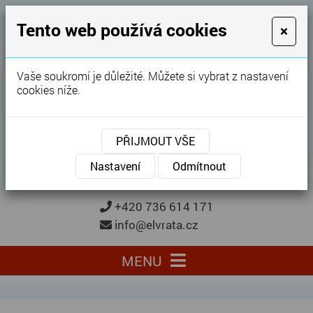
GARÁŽOVÁ VRATA
Tento web používá cookies
×
Karel Procházka
Vaše soukromí je důležité. Můžete si vybrat z nastavení
cookies níže.
28 let
zkušeností
Garážová vrata, brány, ploty ...
PŘIJMOUT VŠE
Kontaktujte nás
KONTAKTUJTE NÁS
Nastavení
Odmítnout
+420 736 614 171
info@elvrata.cz
MENU