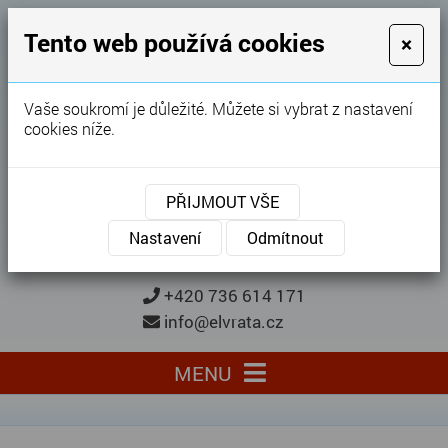
GARÁŽOVÁ VRATA
Tento web používá cookies
×
Karel Procházka
Vaše soukromí je důležité. Můžete si vybrat z nastavení
cookies níže.
28 let
zkušeností
Garážová vrata, brány, ploty ...
PŘIJMOUT VŠE
Kontaktujte nás
KONTAKTUJTE NÁS
Nastavení
Odmítnout
+420 736 614 171
info@elvrata.cz
MENU